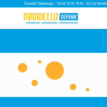
Taravello Dépannage - Tel 04 75 05 79 93 - ZA Les Revol