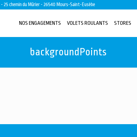
s - 25 chemin du Mûrier - 26540 Mours-Saint-Eusèbe
NOS ENGAGEMENTS
VOLETS ROULANTS
STORES
backgroundPoints