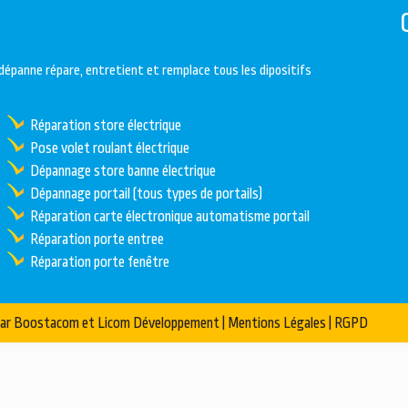
dépanne répare, entretient et remplace tous les dipositifs
Réparation store électrique
Pose volet roulant électrique
Dépannage store banne électrique
Dépannage portail (tous types de portails)
Réparation carte électronique automatisme portail
Réparation porte entree
Réparation porte fenêtre
par
Boostacom
et
Licom Développement
|
Mentions Légales
|
RGPD