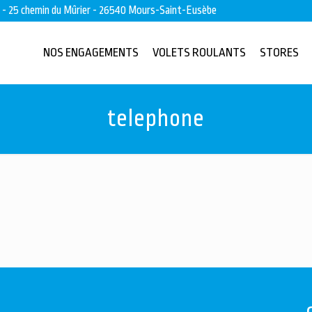
s - 25 chemin du Mûrier - 26540 Mours-Saint-Eusèbe
NOS ENGAGEMENTS
VOLETS ROULANTS
STORES
telephone