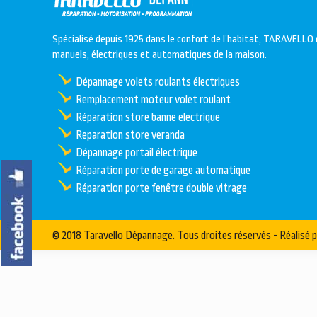
Spécialisé depuis 1925 dans le confort de l’habitat, TARAVELLO 
manuels, électriques et automatiques de la maison.
Dépannage volets roulants électriques
Remplacement moteur volet roulant
Réparation store banne electrique
Reparation store veranda
Dépannage portail électrique
Réparation porte de garage automatique
Réparation porte fenêtre double vitrage
© 2018 Taravello Dépannage. Tous droites réservés - Réalisé 