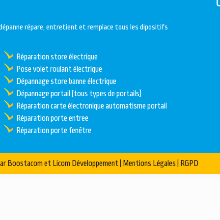
dépanne répare, entretient et remplace tous les dipositifs
Réparation store électrique
Pose volet roulant électrique
Dépannage store banne électrique
Dépannage portail (tous types de portails)
Réparation carte électronique automatisme portail
Réparation porte entree
Réparation porte fenêtre
par
Boostacom
et
Licom Développement
|
Mentions Légales
|
RGPD