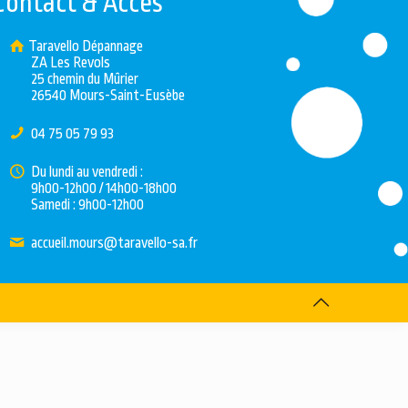
Contact & Accès
Taravello Dépannage
ZA Les Revols
25 chemin du Mûrier
26540 Mours-Saint-Eusèbe
04 75 05 79 93
Du lundi au vendredi :
9h00-12h00 / 14h00-18h00
Samedi : 9h00-12h00
accueil.mours@taravello-sa.fr