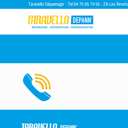
Taravello Dépannage - Tel 04 75 05 79 93 - ZA Les Revol